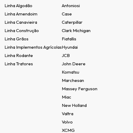
Linha Algodão
Antoniosi
Linha Amendoim
Case
Linha Canavieira
Caterpillar
Linha Construção
Clark Michigan
Linha Grãos
Fiatallis
Linha Implementos Agrícolas
Hyundai
Linha Rodante
JCB
Linha Tratores
John Deere
Komatsu
Marchesan
Massey Ferguson
Miac
New Holland
Valtra
Volvo
XCMG