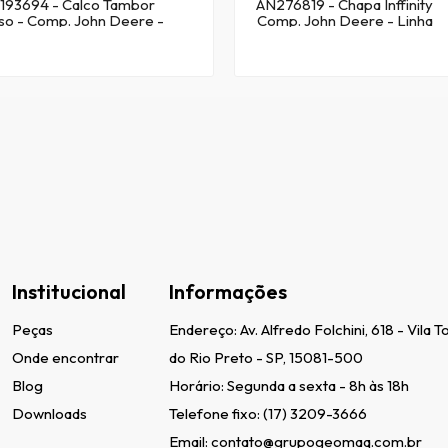
193694 - Calco Tambor
AN276819 - Chapa Inffinity
so - Comp. John Deere -
Comp. John Deere - Linha
Linha Algodao
Algodão
Institucional
Informações
Peças
Endereço:
Av. Alfredo Folchini, 618 - Vila 
Onde encontrar
do Rio Preto - SP, 15081-500
Blog
Horário: Segunda a sexta - 8h às 18h
Downloads
Telefone fixo:
(17) 3209-3666
Email:
contato@grupogeomaq.com.br