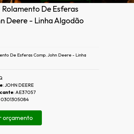
 Rolamento De Esferas
n Deere - Linha Algodão
nto De Esferas Comp. John Deere - Linha
Q
de
: JOHN DEERE
icante
: AE37057
: 0301305084
ar orçamento