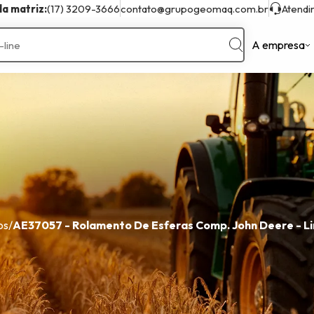
a matriz:
(17) 3209-3666
contato@grupogeomaq.com.br
Atend
A empresa
Sobre
Marcas Compatíveis
Trator
Antoniosi
Hyundai
Ferguson
Case
JCB
Miac
Caterpillar
John Deere
New Holland
Clark
Komatsu
Valtra
Michigan
Marchesan
Volvo
Fiatallis
Massey
XCMG
os
/
AE37057 - Rolamento De Esferas Comp. John Deere - L