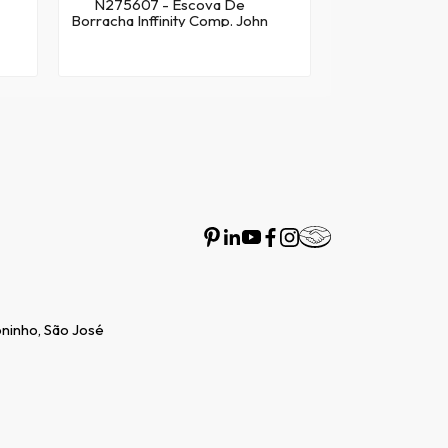
N275607 - Escova De
Borracha Inffinity Comp. John
Deere - Linha Algodão
Toninho, São José