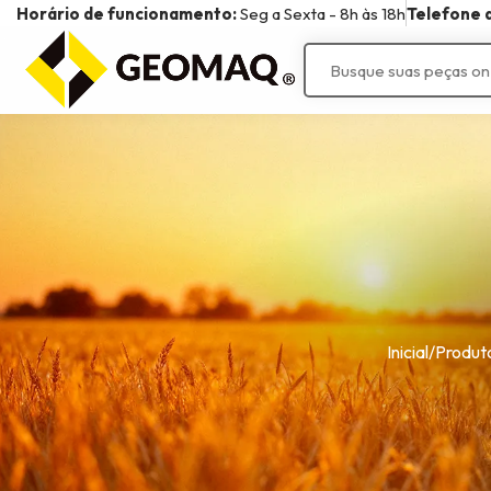
Horário de funcionamento:
Seg a Sexta - 8h às 18h
Telefone d
Linhas
Linha Algodão
Linha Construção
Linha Rodante
Linha Amendoim
Linha Grãos
Linha Tratores
Linha Canavieira
Linha Implementos
Agrícolas
Inicial
/
Produt