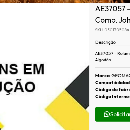
AE37057 -
Comp. Joh
SKU: 0301305084
Descrição
AE37057 - Rolame
Algodão
Marca
: GEOMA
Compatibilida
Código do fabr
Código Interno
Solicit