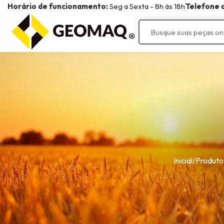
Horário de funcionamento:
Seg a Sexta - 8h às 18h
Telefone d
Linhas
Linha Algodão
Linha Construção
Linha Rodante
Linha Amendoim
Linha Grãos
Linha Tratores
Linha Canavieira
Linha Implementos
Agrícolas
Inicial
/
Produto