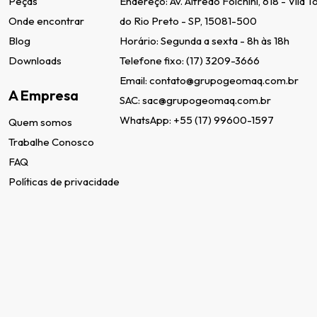
Peças
Endereço:
Av. Alfredo Folchini, 618 - Vila 
Onde encontrar
do Rio Preto - SP, 15081-500
Blog
Horário: Segunda a sexta - 8h às 18h
Downloads
Telefone fixo:
(17) 3209-3666
Email:
contato@grupogeomaq.com.br
A Empresa
SAC:
sac@grupogeomaq.com.br
WhatsApp:
+55 (17) 99600-1597
Quem somos
Trabalhe Conosco
FAQ
Políticas de privacidade