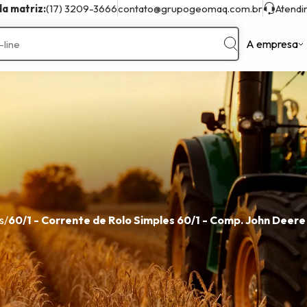
a matriz:
(17) 3209-3666
contato@grupogeomaq.com.br
Atend
A empresa
Sobre
Marcas Compatíveis
Trator
Antoniosi
Hyundai
Ferguson
Case
JCB
Miac
Caterpillar
John Deere
New Holland
Clark
Komatsu
Valtra
Michigan
Marchesan
Volvo
Fiatallis
Massey
XCMG
s
/
60/1 - Corrente de Rolo Simples 60/1 - Comp. John Deere 