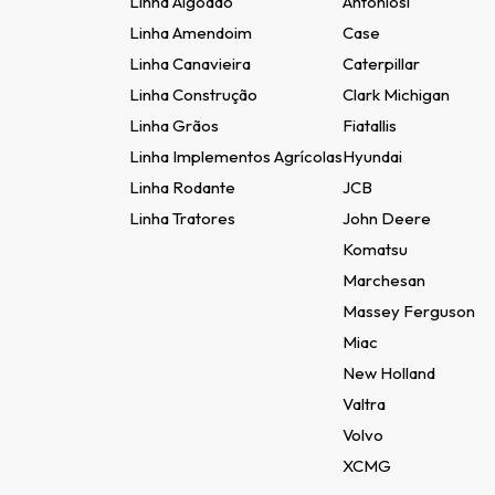
Linha Algodão
Antoniosi
Linha Amendoim
Case
Linha Canavieira
Caterpillar
Linha Construção
Clark Michigan
Linha Grãos
Fiatallis
Linha Implementos Agrícolas
Hyundai
Linha Rodante
JCB
Linha Tratores
John Deere
Komatsu
Marchesan
Massey Ferguson
Miac
New Holland
Valtra
Volvo
XCMG