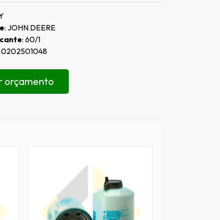
TY
de
: JOHN DEERE
icante
: 60/1
: 0202501048
ar orçamento