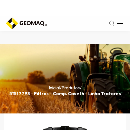
fone
(17)
a
3209-
iz:
3666
Inicial
/
Produtos
/
51517793 - Filtros - Comp. Case Ih - Linha Tratores