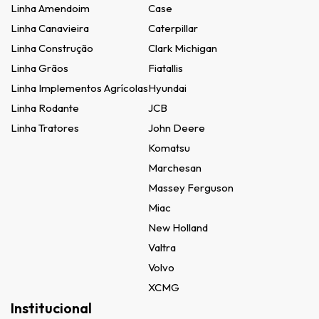
Linha Amendoim
Case
Linha Canavieira
Caterpillar
Linha Construção
Clark Michigan
Linha Grãos
Fiatallis
Linha Implementos Agrícolas
Hyundai
Linha Rodante
JCB
Linha Tratores
John Deere
Komatsu
Marchesan
Massey Ferguson
Miac
New Holland
Valtra
Volvo
XCMG
Institucional