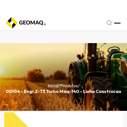
Seg a
Sexta
 de
- 8h
amento:
às
18h
Inicial
/
Produtos
/
00104 - Engr.Z-73 Turbo Maq-140 - Linha Construcao